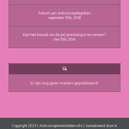
Tekort aan anticonceptiepillen
september 10th, 2018
Kan het kwaad om de pil jarenlang in te nemen?
mei 15th, 2016
Reacties
Er zijn nog geen reacties gepubliceerd.
Copyright 2023 | Anticonceptiemiddelen.info | Gerealiseerd door
In