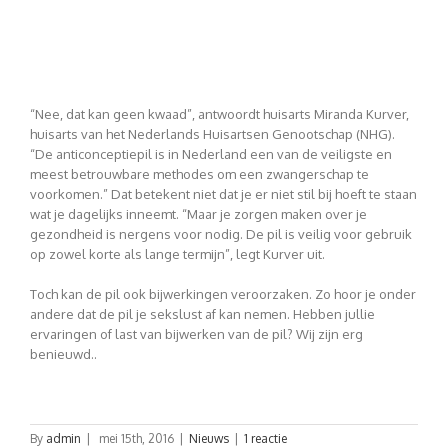
“Nee, dat kan geen kwaad”, antwoordt huisarts Miranda Kurver,
huisarts van het Nederlands Huisartsen Genootschap (NHG).
“De anticonceptiepil is in Nederland een van de veiligste en
meest betrouwbare methodes om een zwangerschap te
voorkomen.” Dat betekent niet dat je er niet stil bij hoeft te staan
wat je dagelijks inneemt. “Maar je zorgen maken over je
gezondheid is nergens voor nodig. De pil is veilig voor gebruik
op zowel korte als lange termijn”, legt Kurver uit.
Toch kan de pil ook bijwerkingen veroorzaken. Zo hoor je onder
andere dat de pil je sekslust af kan nemen. Hebben jullie
ervaringen of last van bijwerken van de pil? Wij zijn erg
benieuwd..
By
admin
|
mei 15th, 2016
|
Nieuws
|
1 reactie