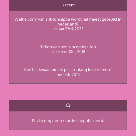
Recent
Welke vorm van anticonceptie wordt het meest gebruikt in
nederland?
januari 23rd, 2023
Tekort aan anticonceptiepillen
september 10th, 2018
Kan het kwaad om de pil jarenlang in te nemen?
mei 15th, 2016
Reacties
Er zijn nog geen reacties gepubliceerd.