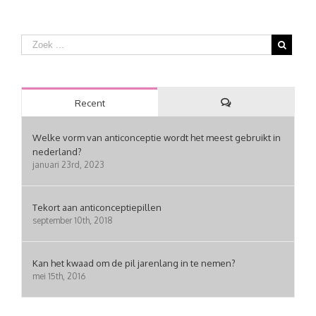
Recent
Reacties
Welke vorm van anticonceptie wordt het meest gebruikt in
nederland?
januari 23rd, 2023
Tekort aan anticonceptiepillen
september 10th, 2018
Kan het kwaad om de pil jarenlang in te nemen?
mei 15th, 2016