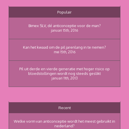
Populair
Bimex SLV, dé anticonceptie voor de man?
januari 15th, 2016
Kan het kwaad om de pil jarenlang in te nemen?
mei 15th, 2016
Pil uit derde en vierde generatie met hoger risico op
bloedstollingen wordt nog steeds geslikt
januari 11th, 2013
Recent
Welke vorm van anticonceptie wordt het meest gebruikt in
nederland?