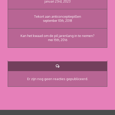
januari 23rd, 2023
Tekort aan anticonceptiepillen
september 10th, 2018
Kan het kwaad om de pil jarenlang in te nemen?
mei 15th, 2016
Reacties
Er zijn nog geen reacties gepubliceerd.