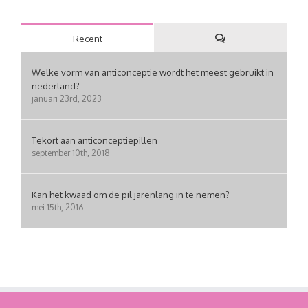
Recent
Reacties
Welke vorm van anticonceptie wordt het meest gebruikt in
nederland?
januari 23rd, 2023
Tekort aan anticonceptiepillen
september 10th, 2018
Kan het kwaad om de pil jarenlang in te nemen?
mei 15th, 2016